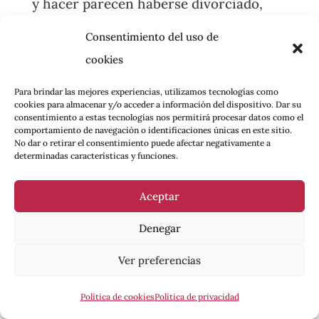
y hacer parecen haberse divorciado,
mientras la militancia se vacía y los
Consentimiento del uso de
activismos unipersonales proliferan. El
cookies
pensamiento crítico se ha encerrado en
sí mismo, se ha vuelto un asunto
Para brindar las mejores experiencias, utilizamos tecnologías como
cookies para almacenar y/o acceder a información del dispositivo. Dar su
privado, del mismo modo en que lo
consentimiento a estas tecnologías nos permitirá procesar datos como el
comportamiento de navegación o identificaciones únicas en este sitio.
hicieron en su día el arte autónomo o
No dar o retirar el consentimiento puede afectar negativamente a
determinadas características y funciones.
las prácticas estéticas intimistas.
Aceptar
Como si de una extraña
Denegar
colección de medallas se
Ver preferencias
tratara, hay que mostrar
que uno es anticolonial,
Política de cookies
Política de privacidad
antiespecista,