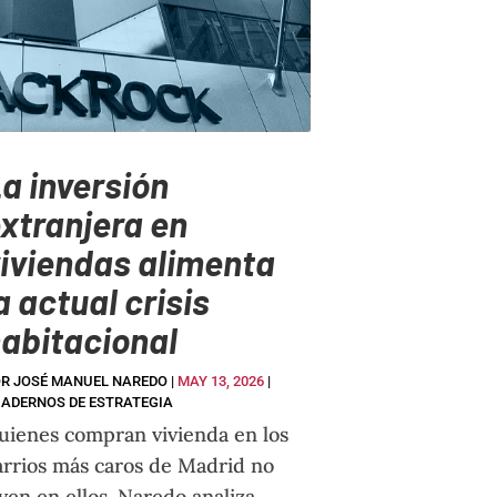
a inversión
xtranjera en
iviendas alimenta
a actual crisis
abitacional
OR
JOSÉ MANUEL NAREDO
|
MAY 13, 2026
|
ADERNOS DE ESTRATEGIA
uienes compran vivienda en los
arrios más caros de Madrid no
iven en ellos. Naredo analiza