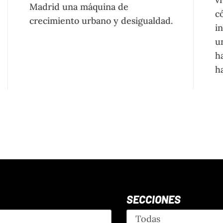
Madrid una máquina de
c
crecimiento urbano y desigualdad.
i
u
ha
ha
SECCIONES