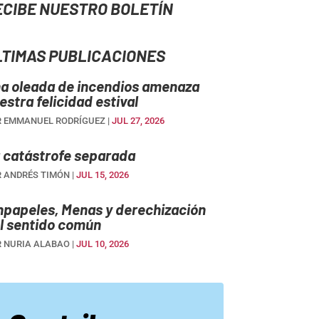
ECIBE NUESTRO BOLETÍN
LTIMAS PUBLICACIONES
a oleada de incendios amenaza
estra felicidad estival
R
EMMANUEL RODRÍGUEZ
|
JUL 27, 2026
 catástrofe separada
R
ANDRÉS TIMÓN
|
JUL 15, 2026
npapeles, Menas y derechización
l sentido común
R
NURIA ALABAO
|
JUL 10, 2026