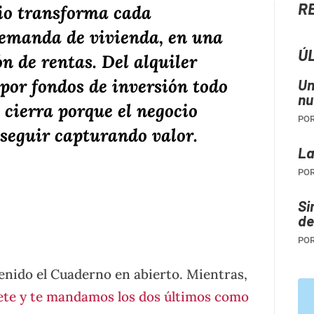
R
io transforma cada
 demanda de vivienda, en una
Ú
n de rentas. Del alquiler
 por fondos de inversión todo
Un
nu
 cierra porque el negocio
PO
 seguir capturando valor.
La
tir
PO
Si
de
PO
enido el Cuaderno en abierto. Mientras,
ete y te mandamos los dos últimos como