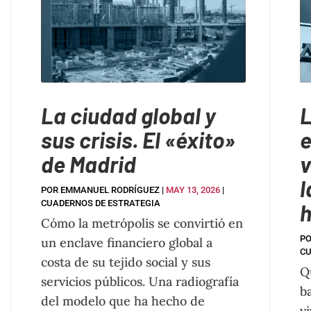
La ciudad global y
L
sus crisis. El «éxito»
e
de Madrid
v
l
POR
EMMANUEL RODRÍGUEZ
|
MAY 13, 2026
|
CUADERNOS DE ESTRATEGIA
h
Cómo la metrópolis se convirtió en
P
un enclave financiero global a
CU
costa de su tejido social y sus
Q
servicios públicos. Una radiografía
b
del modelo que ha hecho de
v