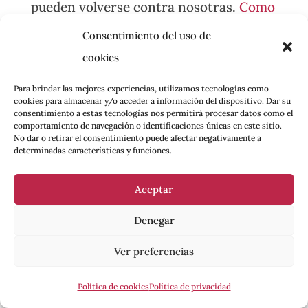
pueden volverse contra nosotras.
Como
señala Josefina Martínez
, en redes
Consentimiento del uso de
como X el algoritmo está al servicio del
cookies
proyecto político de la extrema derecha
Para brindar las mejores experiencias, utilizamos tecnologías como
que utiliza bulos y campañas falsas para
cookies para almacenar y/o acceder a información del dispositivo. Dar su
consentimiento a estas tecnologías nos permitirá procesar datos como el
atacar a sus enemigos. ¿Qué peligros
comportamiento de navegación o identificaciones únicas en este sitio.
estamos abonando si reafirmamos este
No dar o retirar el consentimiento puede afectar negativamente a
determinadas características y funciones.
método de denuncia y el escrache en
redes sin problematizarlo? ¿Sirve esta
Aceptar
herramienta para todo y siempre para
Denegar
las mujeres cuyos agresores no sean
famosos? ¿Qué pasa con estas mujeres
Ver preferencias
cuando sus casos son descuartizados
Política de cookies
Política de privacidad
por la prensa, en este caso, incluso la