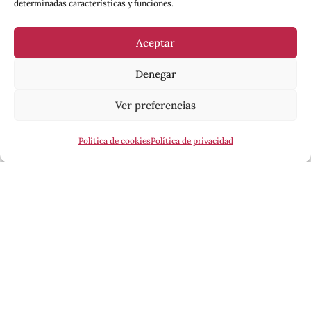
determinadas características y funciones.
Aceptar
Denegar
Ver preferencias
Política de cookies
Política de privacidad
Esta revista ha recibido una ayuda a la edición del
Ministerio de Cultura, a través de la Dirección
General del Libro, del Cómic y de la Lectura.