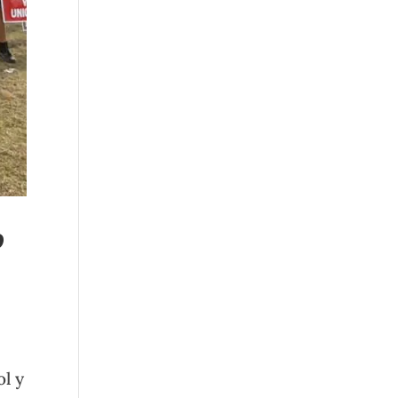
o
ol y