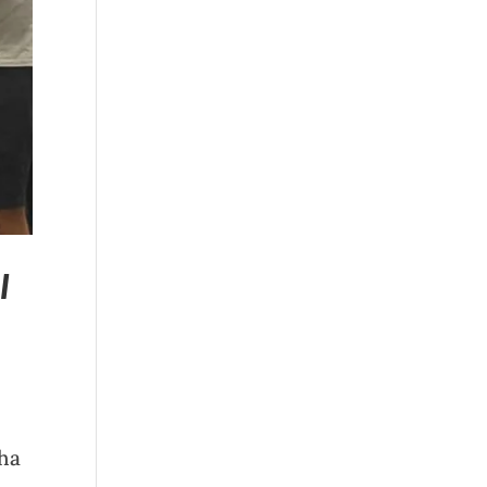
l
cha