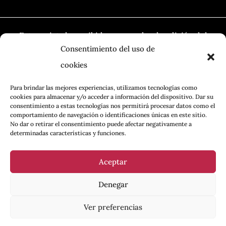
Esta revista ha recibido una ayuda a la edición del
Ministerio de Cultura, a través de la Dirección
Consentimiento del uso de
General del Libro, del Cómic y de la Lectura
cookies
Para brindar las mejores experiencias, utilizamos tecnologías como
cookies para almacenar y/o acceder a información del dispositivo. Dar su
consentimiento a estas tecnologías nos permitirá procesar datos como el
comportamiento de navegación o identificaciones únicas en este sitio.
No dar o retirar el consentimiento puede afectar negativamente a
determinadas características y funciones.
Aceptar
POLÍTICA DE PRIVACIDAD
|
AVISO LEGAL
|
POLÍTICA DE
Denegar
COOKIES
Ver preferencias
Contenidos bajo licencia
CC BY-SA 4.0