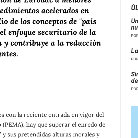
Ú
ocedimientos acelerados en
o de los conceptos de "país
Un
nu
el enfoque securitario de la
PO
a y contribuye a la reducción
La
antes.
PO
tir
Si
de
PO
 con la reciente entrada en vigor del
o (PEMA), hay que superar el enredo de
s” y sus pretendidas alturas morales y