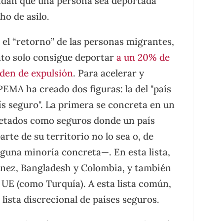
idan que una persona sea deportada
ho de asilo.
 el “retorno” de las personas migrantes,
nto solo consigue deportar
a un 20% de
rden de expulsión
. Para acelerar y
PEMA ha creado dos figuras: la del "país
aís seguro". La primera se concreta en un
quetados como seguros donde un país
rte de su territorio no lo sea o, de
lguna minoría concreta—. En esta lista,
nez, Bangladesh y Colombia, y también
 UE (como Turquía). A esta lista común,
ista discrecional de países seguros.