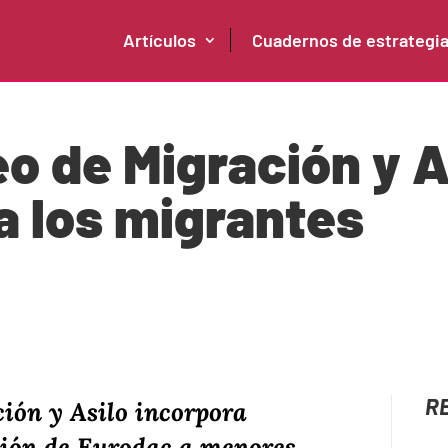
Artículos
Cuadernos de estrategi
o de Migración y As
a los migrantes
R
ión y Asilo incorpora
ión de Eurodac a menores