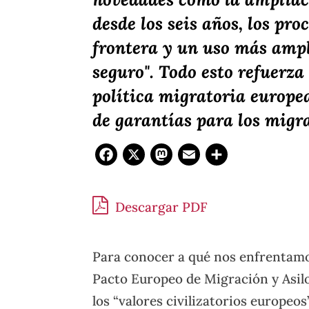
desde los seis años, los pr
frontera y un uso más ampli
seguro". Todo esto refuerza 
política migratoria europe
de garantías para los migr
Facebook
X
Mastodon
Email
Compar
Descargar PDF
Para conocer a qué nos enfrentamos
Pacto Europeo de Migración y Asil
los “valores civilizatorios europeo