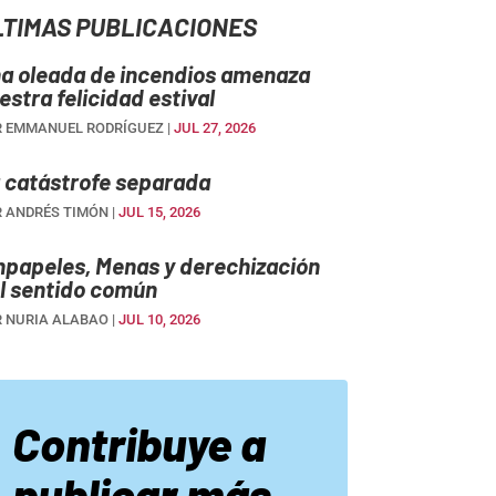
LTIMAS PUBLICACIONES
a oleada de incendios amenaza
estra felicidad estival
R
EMMANUEL RODRÍGUEZ
|
JUL 27, 2026
 catástrofe separada
R
ANDRÉS TIMÓN
|
JUL 15, 2026
npapeles, Menas y derechización
l sentido común
R
NURIA ALABAO
|
JUL 10, 2026
Contribuye a
publicar más