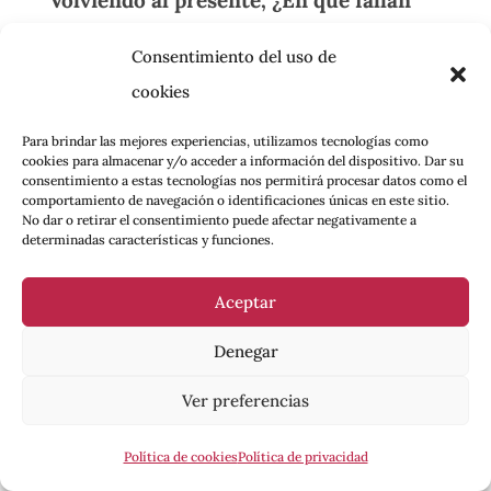
los actuales los análisis de clase de la
Consentimiento del uso de
izquierda actual y cuál es su
cookies
propuesta?
Para brindar las mejores experiencias, utilizamos tecnologías como
En primer lugar, suprimen esta
cookies para almacenar y/o acceder a información del dispositivo. Dar su
consentimiento a estas tecnologías nos permitirá procesar datos como el
historia, uno de los aspectos más
comportamiento de navegación o identificaciones únicas en este sitio.
No dar o retirar el consentimiento puede afectar negativamente a
preciosos de la historia del marxismo y
determinadas características y funciones.
lo que hizo del marxismo un fenómeno
global en el siglo XX. La suprimen en
Aceptar
parte porque tienen anteojeras
Denegar
eurocéntricas, en parte debido a un
Ver preferencias
análisis incorrecto, que es frecuente en
Estados Unidos, de lo que salió mal con
Política de cookies
Política de privacidad
el socialismo realmente existente en el