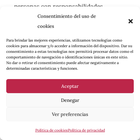
personas con responsabilidades
políticas en las democracias
Consentimiento del uso de
occidentales manifestaran
cookies
públicamente su apoyo a la venganza
Para brindar las mejores experiencias, utilizamos tecnologías como
institucional o al castigo expresivo del
cookies para almacenar y/o acceder a información del dispositivo. Dar su
consentimiento a estas tecnologías nos permitirá procesar datos como el
delito por parte del Estado, pero la
comportamiento de navegación o identificaciones únicas en este sitio.
No dar o retirar el consentimiento puede afectar negativamente a
instrumentalización del sufrimiento ha
determinadas características y funciones.
permitido normalizar la visceralidad en
los debates públicos sobre crímenes y
Aceptar
16
penas.
Denegar
Sigue leyendo,
descarga el capítulo
Ver preferencias
completo
.
Política de cookies
Política de privacidad