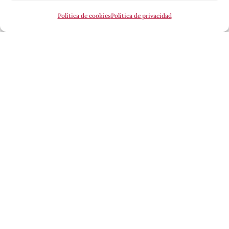
Política de cookies
Política de privacidad
Esta revista ha recibido una ayuda a la edición del
Ministerio de Cultura, a través de la Dirección
General del Libro, del Cómic y de la Lectura.