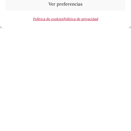
Ver preferencias
Política de cookies
Política de privacidad
Esta revista ha recibido una ayuda a la edición del
Ministerio de Cultura, a través de la Dirección
General del Libro, del Cómic y de la Lectura.