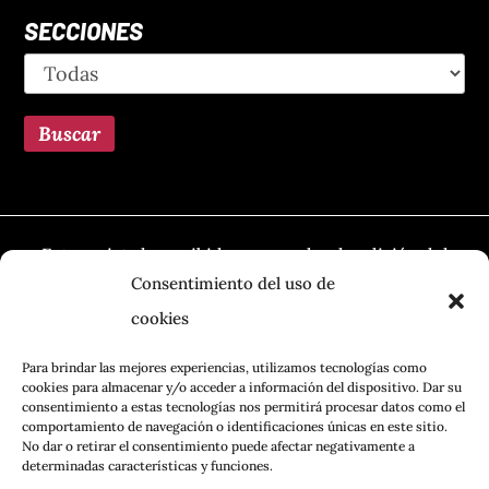
SECCIONES
Esta revista ha recibido una ayuda a la edición del
Ministerio de Cultura, a través de la Dirección
Consentimiento del uso de
General del Libro, del Cómic y de la Lectura
cookies
Para brindar las mejores experiencias, utilizamos tecnologías como
cookies para almacenar y/o acceder a información del dispositivo. Dar su
consentimiento a estas tecnologías nos permitirá procesar datos como el
comportamiento de navegación o identificaciones únicas en este sitio.
No dar o retirar el consentimiento puede afectar negativamente a
determinadas características y funciones.