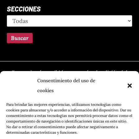
SECCIONES
Esta revista ha recibido una ayuda a la edición del
Ministerio de Cultura, a través de la Dirección
Consentimiento del uso de
General del Libro, del Cómic y de la Lectura
cookies
Para brindar las mejores experiencias, utilizamos tecnologías como
cookies para almacenar y/o acceder a información del dispositivo. Dar su
consentimiento a estas tecnologías nos permitirá procesar datos como el
comportamiento de navegación o identificaciones únicas en este sitio.
No dar o retirar el consentimiento puede afectar negativamente a
determinadas características y funciones.