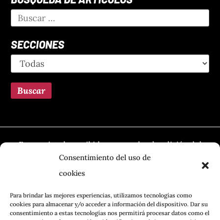
SECCIONES
Esta revista ha recibido una ayuda a la edición del
Ministerio de Cultura, a través de la Dirección
Consentimiento del uso de
General del Libro, del Cómic y de la Lectura
cookies
Para brindar las mejores experiencias, utilizamos tecnologías como
cookies para almacenar y/o acceder a información del dispositivo. Dar su
consentimiento a estas tecnologías nos permitirá procesar datos como el