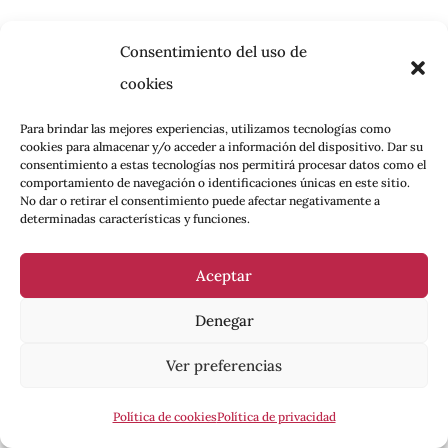
Consentimiento del uso de
cookies
Para brindar las mejores experiencias, utilizamos tecnologías como
cookies para almacenar y/o acceder a información del dispositivo. Dar su
consentimiento a estas tecnologías nos permitirá procesar datos como el
comportamiento de navegación o identificaciones únicas en este sitio.
Kenia García
No dar o retirar el consentimiento puede afectar negativamente a
determinadas características y funciones.
Kenia García: trabajadora sexual e integrante
del Colectivo de Prostitutas de Sevilla y del
Aceptar
Movimiento Regularización Ya. En X:
@KeniaGarcia___
Denegar
Ver preferencias
RECIBE NUESTRO BOLETÍN
Política de cookies
Política de privacidad
ÚLTIMAS PUBLICACIONES