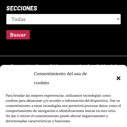
SECCIONES
Esta revista ha recibido una ayuda a la edición del
Ministerio de Cultura, a través de la Dirección
Consentimiento del uso de
General del Libro, del Cómic y de la Lectura
cookies
Para brindar las mejores experiencias, utilizamos tecnologías como
cookies para almacenar y/o acceder a información del dispositivo. Dar su
consentimiento a estas tecnologías nos permitirá procesar datos como el
comportamiento de navegación o identificaciones únicas en este sitio.
No dar o retirar el consentimiento puede afectar negativamente a
determinadas características y funciones.