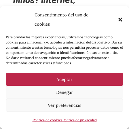
prohibicionismo y
Consentimiento del uso de
pánicos morales
cookies
POR
CHRISTO CASAS
|
FEB 6, 2026
|
ANÁLISIS
,
COYUNTURA
,
Para brindar las mejores experiencias, utilizamos tecnologías como
FEMINISMOS/DISIDENCIAS
cookies para almacenar y/o acceder a información del dispositivo. Dar su
La nueva propuesta legal que pretende
consentimiento a estas tecnologías nos permitirá procesar datos como el
comportamiento de navegación o identificaciones únicas en este sitio.
limitar el acceso de los menores a redes
No dar o retirar el consentimiento puede afectar negativamente a
sociales impone al conjunto de la
determinadas características y funciones.
población un control enmascarado sobre el
uso de Internet. Si se aprueba, todos
Aceptar
estaremos forzados a escanear nuestro
Denegar
DNI o nuestra cara antes de acceder a
webs y aplicaciones.
Ver preferencias
Política de cookies
Política de privacidad