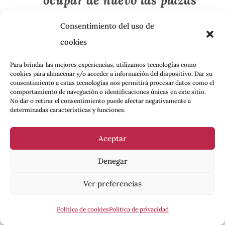
o rodear el Congreso?
Consentimiento del uso de
cookies
Me gustaría poder decir que esta
Para brindar las mejores experiencias, utilizamos tecnologías como
herramienta se va a limitar a impedir el
cookies para almacenar y/o acceder a información del dispositivo. Dar su
consentimiento a estas tecnologías nos permitirá procesar datos como el
acceso a un Internet libre a las
comportamiento de navegación o identificaciones únicas en este sitio.
personas LGBTI+, pero lo cierto es que
No dar o retirar el consentimiento puede afectar negativamente a
determinadas características y funciones.
este puede ser tan solo el primer paso
para normalizar la censura de Internet:
Aceptar
¿acaso no es deseable que todo
Denegar
adolescente pueda leer webs sobre
educación sexual? ¿Qué vendrá
Ver preferencias
después? ¿Limitar webs sobre cómo
Política de cookies
Política de privacidad
abortar en la sanidad pública? ¿Sobre