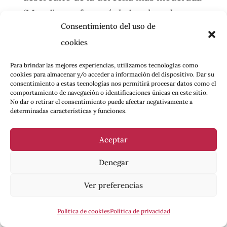
(Macri), que fracasó de igual modo
Consentimiento del uso de
entre 2015 y 2019, condujo al triunfo
cookies
popular al mediático Milei en las urnas.
Para brindar las mejores experiencias, utilizamos tecnologías como
El descrédito del peronismo todavía
cookies para almacenar y/o acceder a información del dispositivo. Dar su
consentimiento a estas tecnologías nos permitirá procesar datos como el
continua latente en la mayor parte de la
comportamiento de navegación o identificaciones únicas en este sitio.
población argentina. La reciente
No dar o retirar el consentimiento puede afectar negativamente a
determinadas características y funciones.
victoria electoral no debe leerse, por
tanto, de forma superficial, como un
Aceptar
alineamiento del pueblo con “su
Denegar
doctrina”. Tanto Kicillof como los otros
líderes son conscientes de ello. Y por
Ver preferencias
eso han optado por una estrategia de
Política de cookies
Política de privacidad
perfil bajo y de laissez faire al oponente.