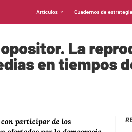
Artículos
Cuadernos de estrategi
l opositor. La repr
edias en tiempos de
R
 con participar de los
n ofertados por la democracia