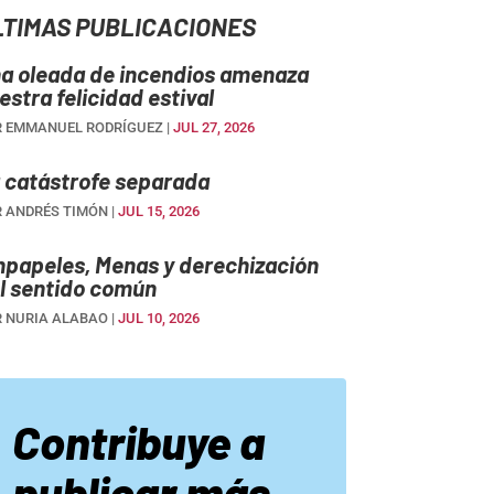
LTIMAS PUBLICACIONES
a oleada de incendios amenaza
estra felicidad estival
R
EMMANUEL RODRÍGUEZ
|
JUL 27, 2026
 catástrofe separada
R
ANDRÉS TIMÓN
|
JUL 15, 2026
npapeles, Menas y derechización
l sentido común
R
NURIA ALABAO
|
JUL 10, 2026
Contribuye a
publicar más