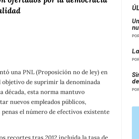
Ú
alidad
Un
tir
nu
PO
La
PO
entó una PNL (Proposición no de ley) en
Si
de
l objetivo de suprimir la denominada
PO
una década, esta norma mantuvo
ratar nuevos empleados públicos,
 penas el número de efectivos existente
 recortes tras 2012 incluida la tasa de