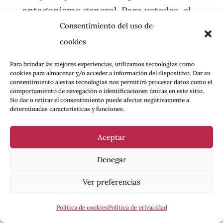
antagonismo general. Para ustedes, el
antagonismo general designa aquellas
Consentimiento del uso de
fuerzas cuya base para sobrevivir en
cookies
este mundo de muerte es el rechazo y la
Para brindar las mejores experiencias, utilizamos tecnologías como
hostilidad hacia la relación capitalista,
cookies para almacenar y/o acceder a información del dispositivo. Dar su
consentimiento a estas tecnologías nos permitirá procesar datos como el
el Estado y el nacionalismo
comportamiento de navegación o identificaciones únicas en este sitio.
No dar o retirar el consentimiento puede afectar negativamente a
reaccionario. El antagonismo general
determinadas características y funciones.
es la oposición a la reproducción de la
vida cotidiana basada en lo que Marx
Aceptar
llama el proceso de valorización del
Denegar
10
capital.
Como señalan Stefano Harney
Ver preferencias
y Fred Moten, «otra palabra para esto
11
es comunismo».
¿Y qué debemos hacer
Política de cookies
Política de privacidad
o pensar sobre la representación de las