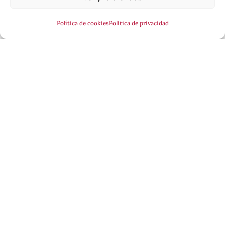
Política de cookies
Política de privacidad
Esta revista ha recibido una ayuda a la edición del
Ministerio de Cultura, a través de la Dirección
General del Libro, del Cómic y de la Lectura.