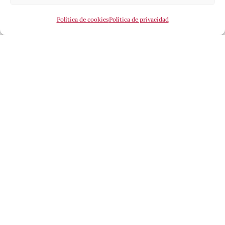
Política de cookies
Política de privacidad
Esta revista ha recibido una ayuda a la edición del
Ministerio de Cultura, a través de la Dirección
General del Libro, del Cómic y de la Lectura.