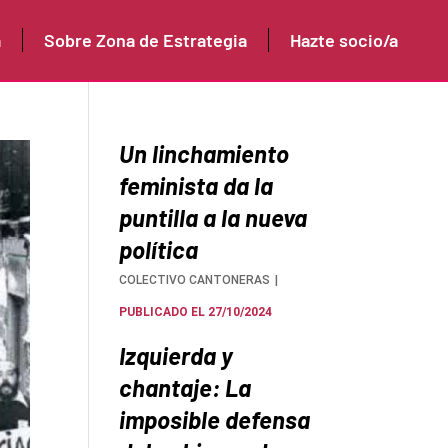
a
Sobre Zona de Estrategia
Hazte socio/a
Un linchamiento
feminista da la
puntilla a la nueva
política
COLECTIVO CANTONERAS
PUBLICADO EL 27/10/2024
Izquierda y
chantaje: La
imposible defensa