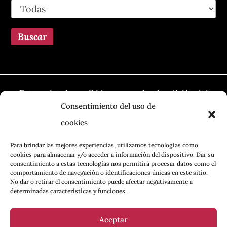
Esta revista ha recibido una ayuda a la edición del
Ministerio de Cultura, a través de la Dirección
Consentimiento del uso de
General del Libro, del Cómic y de la Lectura
cookies
Para brindar las mejores experiencias, utilizamos tecnologías como
cookies para almacenar y/o acceder a información del dispositivo. Dar su
consentimiento a estas tecnologías nos permitirá procesar datos como el
comportamiento de navegación o identificaciones únicas en este sitio.
No dar o retirar el consentimiento puede afectar negativamente a
determinadas características y funciones.
Aceptar