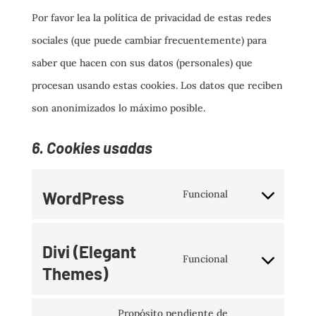
Por favor lea la política de privacidad de estas redes
sociales (que puede cambiar frecuentemente) para
saber que hacen con sus datos (personales) que
procesan usando estas cookies. Los datos que reciben
son anonimizados lo máximo posible.
6. Cookies usadas
WordPress
Funcional
Consent
to
Divi (Elegant
service
Funcional
Themes)
Consent
wordpress
to
Propósito pendiente de
service