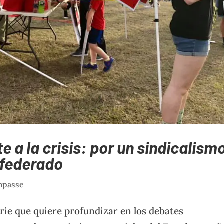
e a la crisis: por un sindicalism
nfederado
impasse
erie que quiere profundizar en los debates