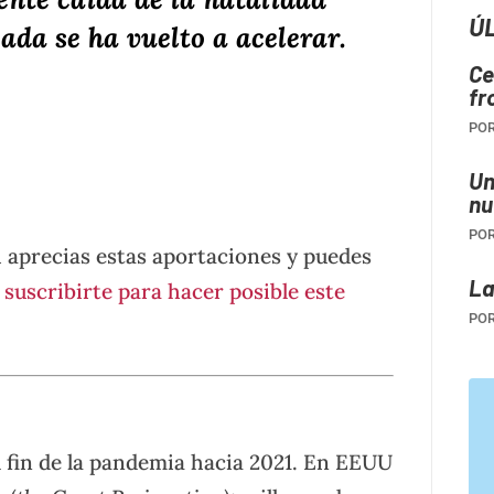
Ú
cada se ha vuelto a acelerar.
Ce
tir
fr
PO
Un
nu
PO
i aprecias estas aportaciones y puedes
La
e
suscribirte para hacer posible este
PO
l fin de la pandemia hacia 2021. En EEUU