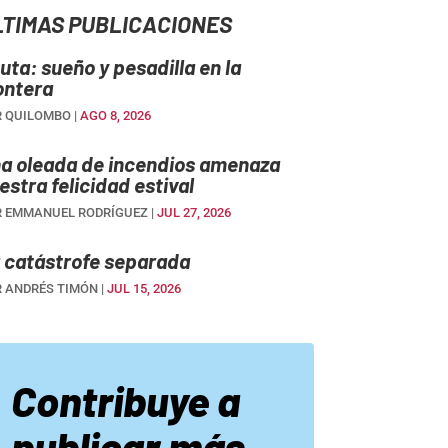
LTIMAS PUBLICACIONES
uta: sueño y pesadilla en la
ontera
R
QUILOMBO
|
AGO 8, 2026
a oleada de incendios amenaza
estra felicidad estival
R
EMMANUEL RODRÍGUEZ
|
JUL 27, 2026
 catástrofe separada
R
ANDRÉS TIMÓN
|
JUL 15, 2026
Contribuye a
publicar más